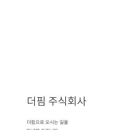
더핌 주식회사
더핌으로 오시는 길을