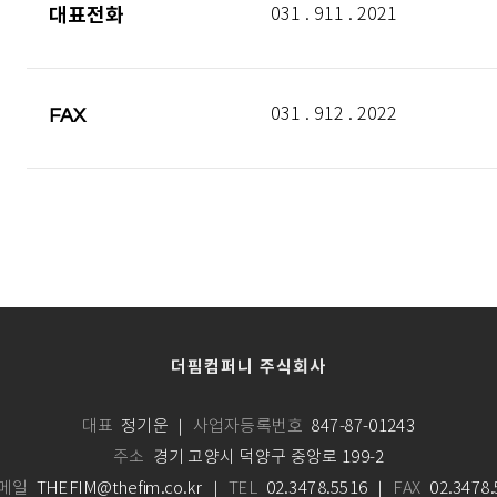
대표전화
031 . 911 . 2021
FAX
031 . 912 . 2022
더핌컴퍼니 주식회사
대표
정기운
｜
사업자등록번호
847-87-01243
주소
경기 고양시 덕양구 중앙로 199-2
메일
THEFIM@thefim.co.kr
｜
TEL
02.3478.5516
｜
FAX
02.3478