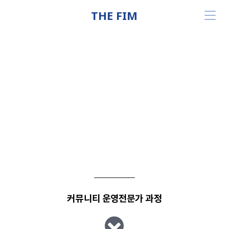
THE FIM
끊임없는 발전
과
노력
,
항상
최고를 향해
달려갑니다.
커뮤니티 운영전문가 과정